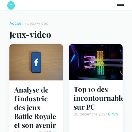
Accueil
› Jeux-video
Jeux-video
Top 10 des
Analyse de
incontournables
l'industrie
sur PC
des jeux
Battle Royale
20 décembre 2024
6 min
et son avenir