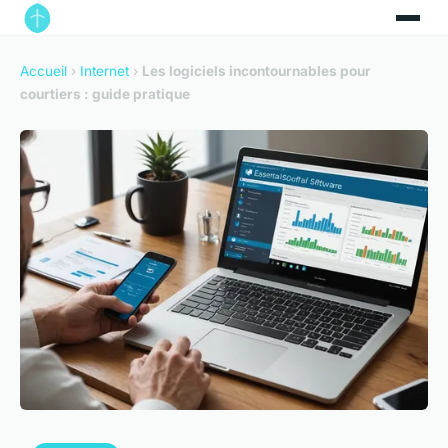
Accueil
›
Internet
›
Les logiciels incontournables pour
courtiers : guide pratique