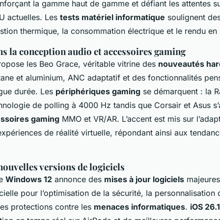
nforçant la gamme haut de gamme et défiant les attentes su
 actuelles. Les
tests matériel informatique
soulignent de
estion thermique, la consommation électrique et le rendu en 
s la conception audio et accessoires gaming
opose les Beo Grace, véritable vitrine des
nouveautés ha
itane et aluminium, ANC adaptatif et des fonctionnalités pen
ngue durée. Les
périphériques gaming
se démarquent : la 
hnologie de polling à 4000 Hz tandis que Corsair et Asus s’
ssoires gaming
MMO et VR/AR. L’accent est mis sur l’adap
expériences de réalité virtuelle, répondant ainsi aux tendan
nouvelles versions de logiciels
de
Windows 12
annonce des
mises à jour logiciels
majeures 
ficielle pour l’optimisation de la sécurité, la personnalisation 
es protections contre les
menaces informatiques
.
iOS 26.1