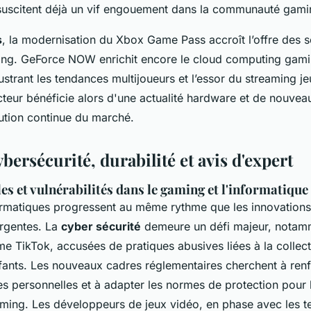
 suscitent déjà un vif engouement dans la communauté gami
s
, la modernisation du Xbox Game Pass accroît l’offre des s
g. GeForce NOW enrichit encore le cloud computing gami
ustrant les tendances multijoueurs et l’essor du streaming j
teur bénéficie alors d'une actualité hardware et de nouve
lution continue du marché.
bersécurité, durabilité et avis d'expert
es et vulnérabilités dans le gaming et l'informatique
rmatiques progressent au même rythme que les innovations 
rgentes. La
cyber sécurité
demeure un défi majeur, notam
 TikTok, accusées de pratiques abusives liées à la collec
fants. Les nouveaux cadres réglementaires cherchent à renf
s personnelles et à adapter les normes de protection pour l
aming. Les développeurs de jeux vidéo, en phase avec les 