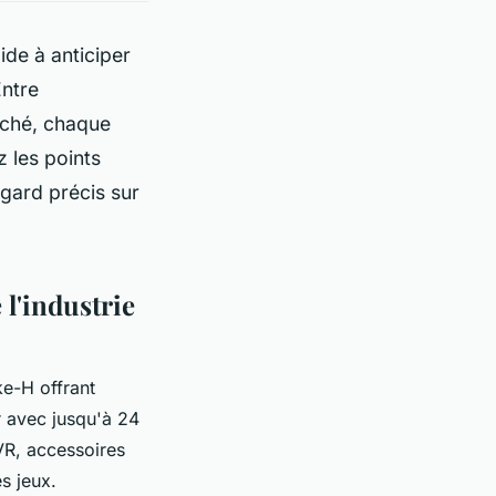
de à anticiper
Entre
arché, chaque
 les points
egard précis sur
l'industrie
ke-H offrant
r avec jusqu'à 24
VR, accessoires
es jeux.