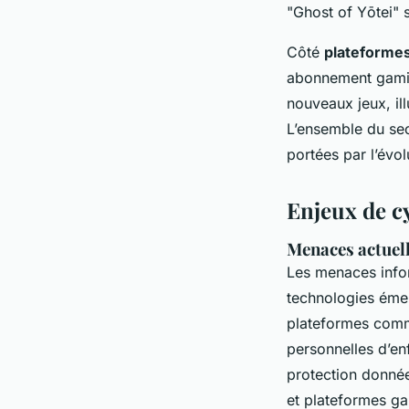
"Ghost of Yōtei"
Côté
plateforme
abonnement gamin
nouveaux jeux, ill
L’ensemble du sec
portées par l’évo
Enjeux de cy
Menaces actuell
Les menaces info
technologies éme
plateformes comme
personnelles d’en
protection donnée
et plateformes g