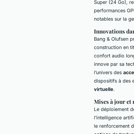
Super (24 Go), re
performances GPU
notables sur la g
Innovations dan
Bang & Olufsen pr
construction en t
confort audio lo
innove par sa tec
l’univers des
acce
dispositifs à des 
virtuelle
.
Mises à jour et 
Le déploiement 
l’intelligence arti
le renforcement d