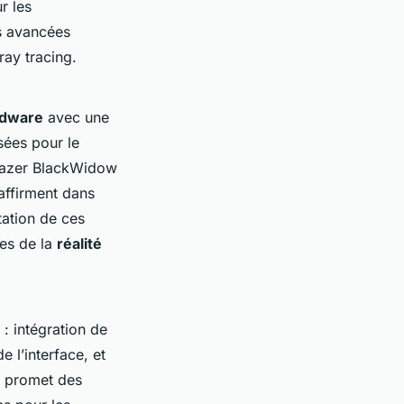
r les
s avancées
ray tracing.
rdware
avec une
sées pour le
Razer BlackWidow
affirment dans
tation de ces
ces de la
réalité
: intégration de
de l’interface, et
promet des