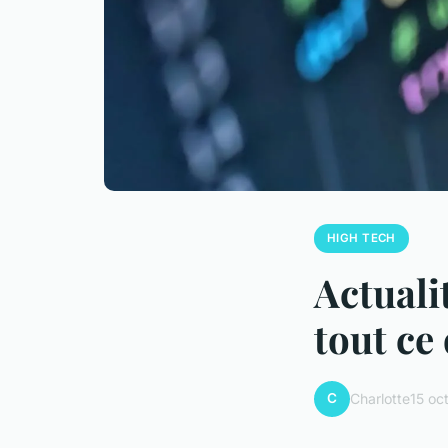
HIGH TECH
Actuali
tout ce 
C
Charlotte
15 oc