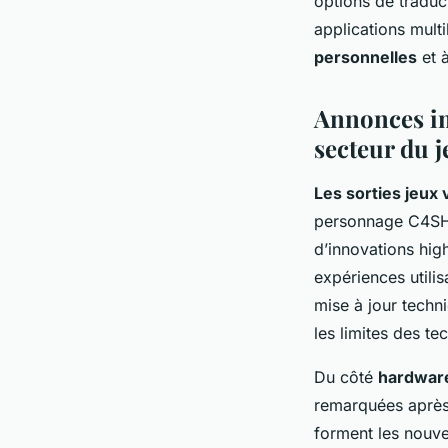
options de traduc
applications multi
personnelles
et à
Annonces imp
secteur du j
Les sorties jeux 
personnage C4SH 
d’innovations hig
expériences utilis
mise à jour techn
les limites des t
Du côté
hardwar
remarquées après 
forment les nouve