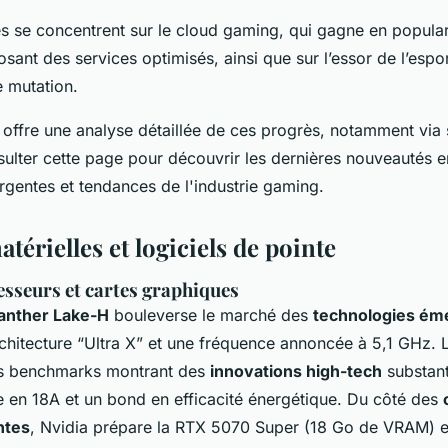
s se concentrent sur le cloud gaming, qui gagne en popular
ant des services optimisés, ainsi que sur l’essor de l’espor
e mutation.
offre une analyse détaillée de ces progrès, notamment via
lter cette page pour découvrir les dernières nouveautés e
gentes et tendances de l'industrie gaming.
atérielles et logiciels de pointe
sseurs et cartes graphiques
Panther Lake-H
bouleverse le marché des
technologies ém
rchitecture “Ultra X” et une fréquence annoncée à 5,1 GHz. 
des benchmarks montrant des
innovations high-tech
substant
e en 18A et un bond en efficacité énergétique. Du côté des
ntes
, Nvidia prépare la RTX 5070 Super (18 Go de VRAM) e