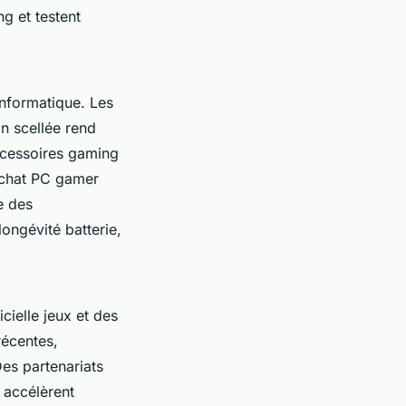
g et testent
s
informatique. Les
on scellée rend
ccessoires gaming
achat PC gamer
e des
ongévité batterie,
icielle jeux et des
récentes,
es partenariats
t accélèrent