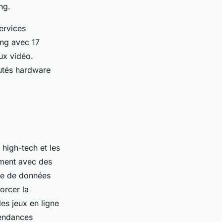
ng.
ervices
ng avec 17
eux vidéo.
autés hardware
high-tech et les
ment avec des
te de données
orcer la
es jeux en ligne
tendances