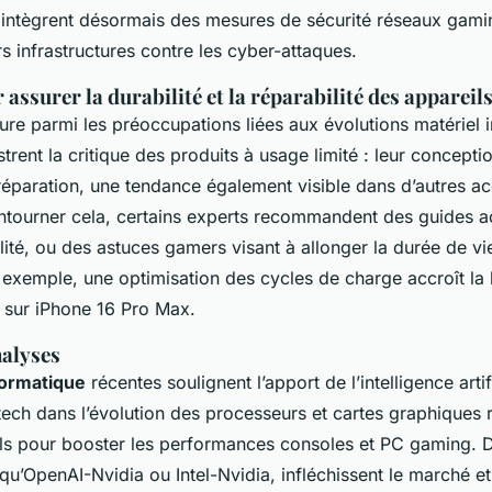
 intègrent désormais des mesures de sécurité réseaux gamin
s infrastructures contre les cyber-attaques.
assurer la durabilité et la réparabilité des appareil
gure parmi les préoccupations liées aux évolutions matériel 
strent la critique des produits à usage limité : leur concepti
réparation, une tendance également visible dans d’autres a
ntourner cela, certains experts recommandent des guides 
ilité, ou des astuces gamers visant à allonger la durée de vi
exemple, une optimisation des cycles de charge accroît la l
sur iPhone 16 Pro Max.
nalyses
formatique
récentes soulignent l’apport de l’intelligence artif
tech dans l’évolution des processeurs et cartes graphiques 
ls pour booster les performances consoles et PC gaming. D
 qu’OpenAI-Nvidia ou Intel-Nvidia, infléchissent le marché e