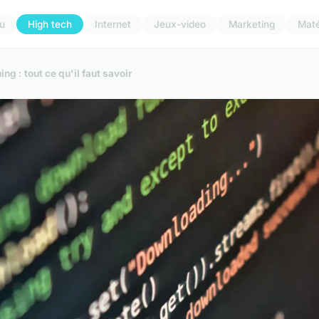
u
High tech
Internet
Jeux-video
Marketing
Maté
ng : tout ce qu'il faut savoir