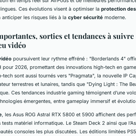
tion en temps réel sur AirPods et de meilleures performanc
lingues. Ces évolutions visent à optimiser la
protection de
 anticiper les risques liés à la
cyber sécurité
moderne.
ortantes, sorties et tendances à suivre 
eu vidéo
vidéo
poursuivent leur rythme effréné : "Borderlands 4" offic
pour 2026, promettant des innovations high-tech en gamep
h-tech sont aussi tournés vers "Pragmata", la nouvelle IP 
ateur terrestres et lunaires, tandis que "Dying Light : The Be
ique. Ces tendances industrie gaming témoignent d’une vol
echnologies émergentes, entre gameplay immersif et évoluti
e
, les Asus ROG Astral RTX 5800 et 5900 affichent des p
tests matériel informatique. Le Steam Deck 2 ainsi que l’
autés consoles les plus discutées. Les éditions limitées PS