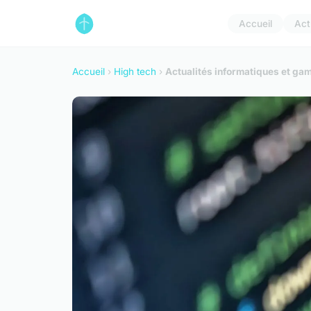
Accueil
Act
Accueil
›
High tech
›
Actualités informatiques et gami