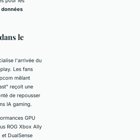
es pour les
s données
dans le
ialise l'arrivée du
lay. Les fans
Capcom mêlant
ast" reçoit une
onté de repousser
ons IA gaming.
erformances GPU
Asus ROG Xbox Ally
5 et DualSense