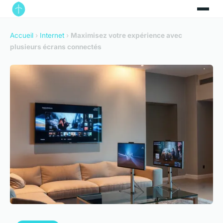
Accueil
›
Internet
›
Maximisez votre expérience avec
plusieurs écrans connectés