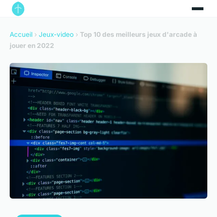
Accueil
›
Jeux-video
›
Top 10 des meilleurs jeux d'arcade à
jouer en 2022