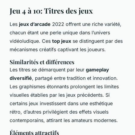
Jeu 4 à 10: Titres des jeux
Les
jeux d’arcade
2022 offrent une riche variété,
chacun étant une perle unique dans l’univers
vidéoludique. Ces
top jeux
se distinguent par des
mécanismes créatifs captivant les joueurs.
Similarités et différences
Les titres se démarquent par leur
gameplay
diversifié
, partagé entre tradition et innovation.
Les graphismes étonnants prolongent les limites
visuelles établies par les jeux précédents. Si
certains jeux investissent dans une esthétique
rétro, d’autres privilégient des effets visuels
contemporains, attirant les amateurs modernes.
Éléments attractifs