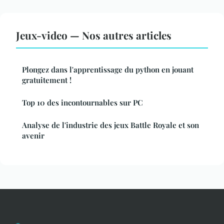
Jeux-video — Nos autres articles
Plongez dans l'apprentissage du python en jouant
gratuitement !
Top 10 des incontournables sur PC
Analyse de l'industrie des jeux Battle Royale et son
avenir